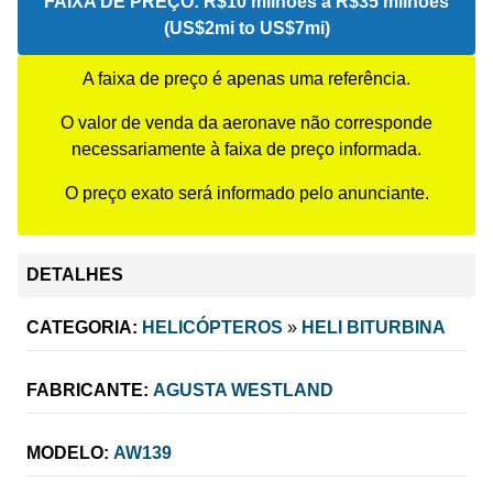
FAIXA DE PREÇO:
R$10 milhões a R$35 milhões
(US$2mi to US$7mi)
A faixa de preço é apenas uma referência.
O valor de venda da aeronave não corresponde
necessariamente à faixa de preço informada.
O preço exato será informado pelo anunciante.
DETALHES
CATEGORIA:
HELICÓPTEROS
»
HELI BITURBINA
FABRICANTE:
AGUSTA WESTLAND
MODELO:
AW139