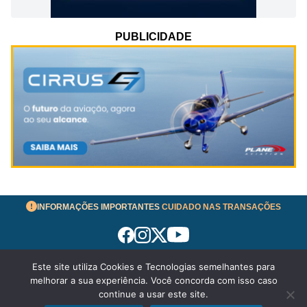
PUBLICIDADE
INFORMAÇÕES IMPORTANTES
CUIDADO NAS TRANSAÇÕES
Este site utiliza Cookies e Tecnologias semelhantes para
Termos de Uso
melhorar a sua experiência. Você concorda com isso caso
© 2026 aeronavesavenda.com | Todos os Direitos
continue a usar este site.
Reservados!