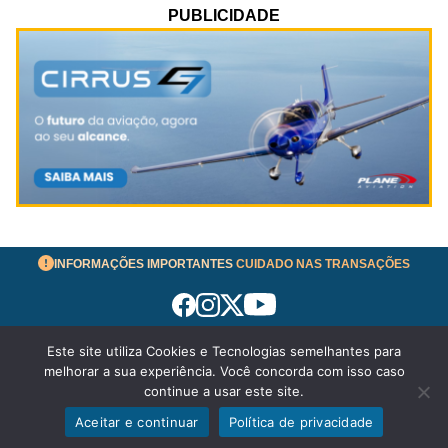
PUBLICIDADE
INFORMAÇÕES IMPORTANTES
CUIDADO NAS TRANSAÇÕES
Este site utiliza Cookies e Tecnologias semelhantes para
Termos de Uso
melhorar a sua experiência. Você concorda com isso caso
© 2026 aeronavesavenda.com | Todos os Direitos
continue a usar este site.
Reservados!
Aceitar e continuar
Política de privacidade
Política de Privacidade