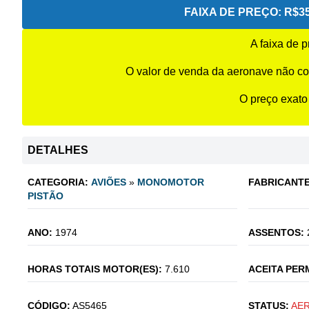
FAIXA DE PREÇO:
R$35
A faixa de 
O valor de venda da aeronave não co
O preço exato
DETALHES
CATEGORIA:
AVIÕES
»
MONOMOTOR
FABRICANTE
PISTÃO
ANO:
1974
ASSENTOS:
HORAS TOTAIS MOTOR(ES):
7.610
ACEITA PER
CÓDIGO:
AS5465
STATUS:
AE