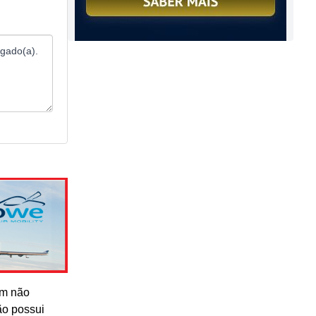
om não
ão possui