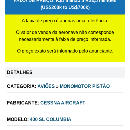
FAIXA DE PREÇO:
R$1 milhão a R$3,5 milhões
(US$200k to US$700k)
A faixa de preço é apenas uma referência.
O valor de venda da aeronave não corresponde
necessariamente à faixa de preço informada.
O preço exato será informado pelo anunciante.
DETALHES
CATEGORIA:
AVIÕES
»
MONOMOTOR PISTÃO
FABRICANTE:
CESSNA AIRCRAFT
MODELO:
400 SL COLUMBIA