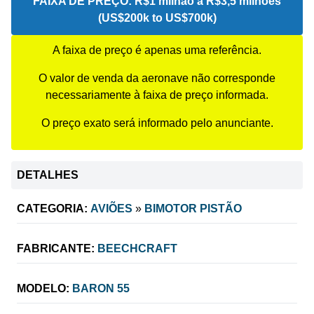
FAIXA DE PREÇO:
R$1 milhão a R$3,5 milhões
(US$200k to US$700k)
A faixa de preço é apenas uma referência.
O valor de venda da aeronave não corresponde
necessariamente à faixa de preço informada.
O preço exato será informado pelo anunciante.
DETALHES
CATEGORIA:
AVIÕES
»
BIMOTOR PISTÃO
FABRICANTE:
BEECHCRAFT
MODELO:
BARON 55