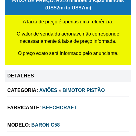
FAIXA DE PREÇO:
R$10 milhões a R$35 milhões
(US$2mi to US$7mi)
A faixa de preço é apenas uma referência.
O valor de venda da aeronave não corresponde
necessariamente à faixa de preço informada.
O preço exato será informado pelo anunciante.
DETALHES
CATEGORIA:
AVIÕES
»
BIMOTOR PISTÃO
FABRICANTE:
BEECHCRAFT
MODELO:
BARON G58