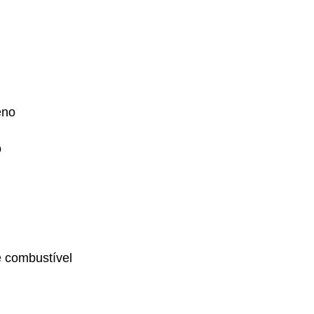
eno
o
e combustível