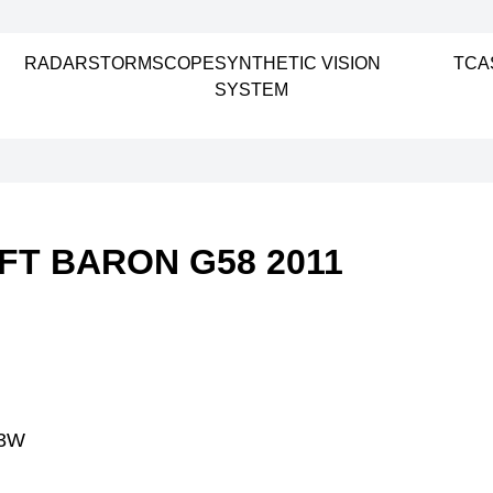
RADAR
STORMSCOPE
SYNTHETIC VISION
TCA
SYSTEM
T BARON G58 2011
63W