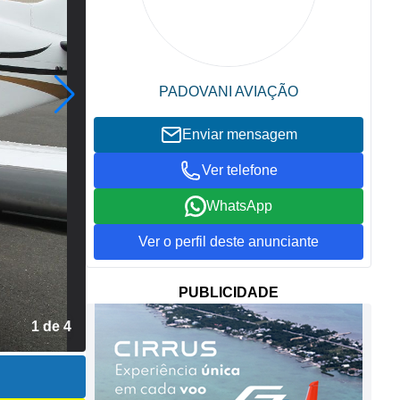
PADOVANI AVIAÇÃO
Enviar mensagem
Ver telefone
WhatsApp
Ver o perfil deste anunciante
PUBLICIDADE
2 de 4