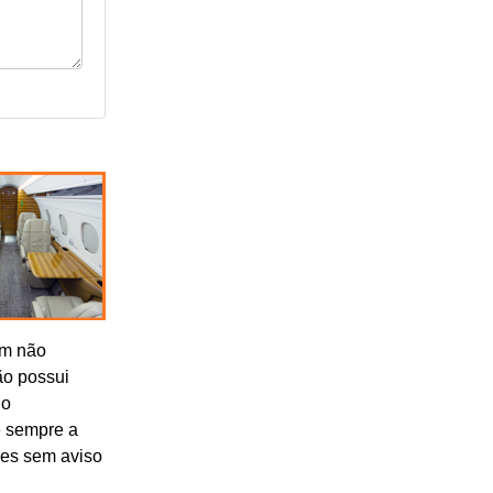
om não
ão possui
lo
e sempre a
res sem aviso