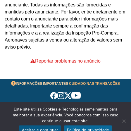
anunciante. Todas as informações são fornecidas e
mantidas pelo anunciante. Por favor, entre diretamente em
contato com o anunciante para obter informações mais
detalhadas. Importante sempre a confirmação das
informações e a a realização da Inspeção Pré-Compra.
Aeronaves sujeitas à venda ou alteração de valores sem
aviso prévio.
Reportar problemas no anúncio
INFORMAÇÕES IMPORTANTES
CUIDADO NAS TRANSAÇÕES
Este site utiliza Cookies e Tecnologias semelhantes para
Termos de Uso
melhorar a sua experiência. Você concorda com isso caso
© 2026 aeronavesavenda.com | Todos os Direitos
continue a usar este site.
Reservados!
Aceitar e continuar
Política de privacidade
WhatsApp
Enviar mensagem