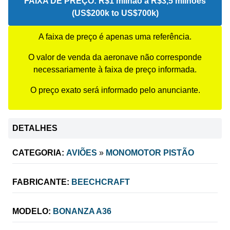
FAIXA DE PREÇO:
R$1 milhão a R$3,5 milhões
(US$200k to US$700k)
A faixa de preço é apenas uma referência.
O valor de venda da aeronave não corresponde
necessariamente à faixa de preço informada.
O preço exato será informado pelo anunciante.
DETALHES
CATEGORIA:
AVIÕES
»
MONOMOTOR PISTÃO
FABRICANTE:
BEECHCRAFT
MODELO:
BONANZA A36