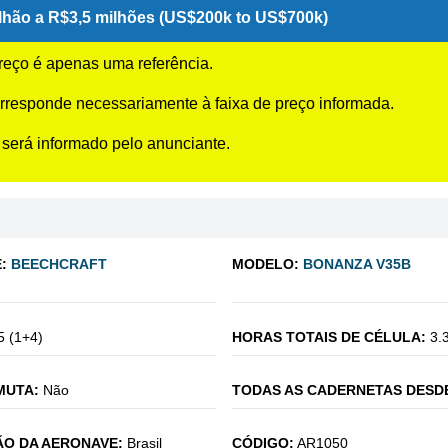
hão a R$3,5 milhões (US$200k to US$700k)
preço é apenas uma referência.
rresponde necessariamente à faixa de preço informada.
 será informado pelo anunciante.
:
BEECHCRAFT
MODELO:
BONANZA V35B
5 (1+4)
HORAS TOTAIS DE CÉLULA:
3.
MUTA:
Não
TODAS AS CADERNETAS DESD
O DA AERONAVE:
Brasil
CÓDIGO:
AR1050