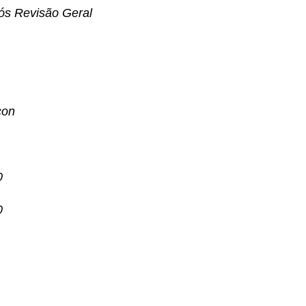
ós Revisão Geral
con
0
0