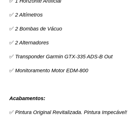
✅
1 Horizonte Artificial
✅
2 Altímetros
✅
2 Bombas de Vácuo
✅
2 Alternadores
✅
Transponder Garmin GTX-335 ADS-B Out
✅
Monitoramento Motor EDM-800
Acabamentos:
✅
Pintura Original Revitalizada.
Pintura Impecável!