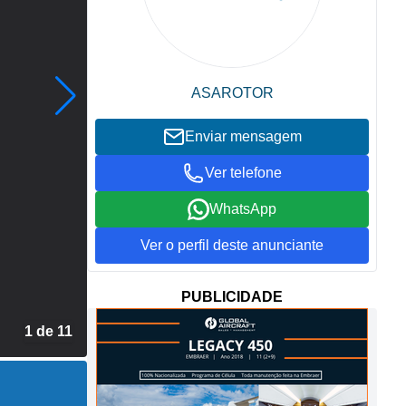
ASAROTOR
Enviar mensagem
Ver telefone
WhatsApp
Ver o perfil deste anunciante
PUBLICIDADE
2 de 11