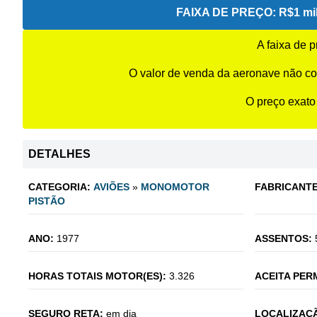
FAIXA DE PREÇO:
R$1 mil
A faixa de 
O valor de venda da aeronave não co
O preço exato
DETALHES
CATEGORIA:
AVIÕES
»
MONOMOTOR
FABRICANTE
PISTÃO
ANO:
1977
ASSENTOS:
HORAS TOTAIS MOTOR(ES):
3.326
ACEITA PER
SEGURO RETA:
em dia
LOCALIZAÇÃ