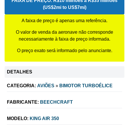
FAIXA DE PREÇO:
R$10 milhões a R$35 milhões
(US$2mi to US$7mi)
A faixa de preço é apenas uma referência.
O valor de venda da aeronave não corresponde
necessariamente à faixa de preço informada.
O preço exato será informado pelo anunciante.
DETALHES
CATEGORIA:
AVIÕES
»
BIMOTOR TURBOÉLICE
FABRICANTE:
BEECHCRAFT
MODELO:
KING AIR 350