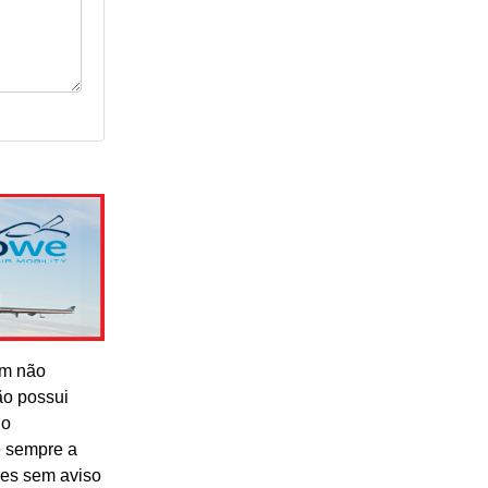
om não
ão possui
lo
e sempre a
res sem aviso