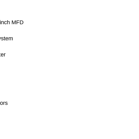
-inch MFD
System
ter
sors