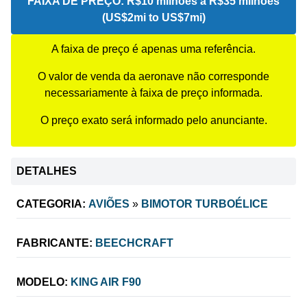
FAIXA DE PREÇO:
R$10 milhões a R$35 milhões
(US$2mi to US$7mi)
A faixa de preço é apenas uma referência.
O valor de venda da aeronave não corresponde
necessariamente à faixa de preço informada.
O preço exato será informado pelo anunciante.
DETALHES
CATEGORIA:
AVIÕES
»
BIMOTOR TURBOÉLICE
FABRICANTE:
BEECHCRAFT
MODELO:
KING AIR F90