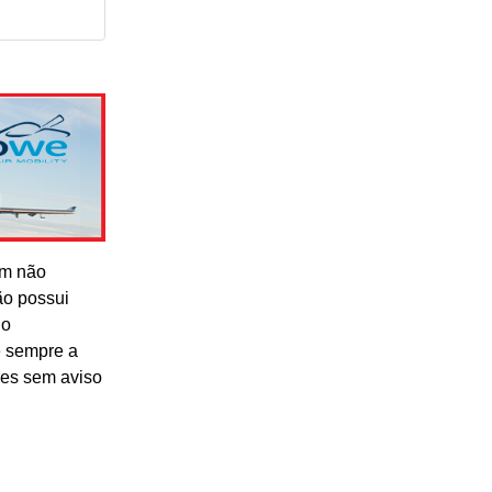
om não
ão possui
lo
e sempre a
res sem aviso