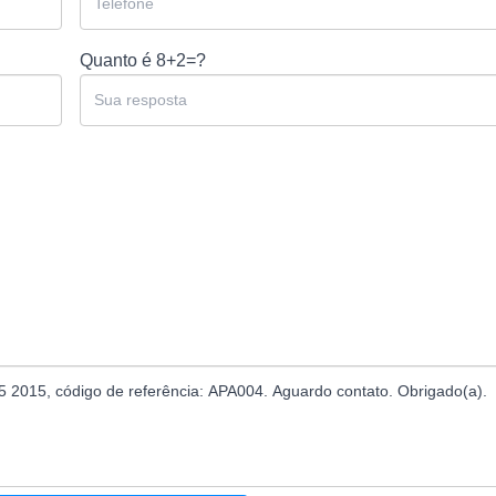
Quanto é
8+2=?