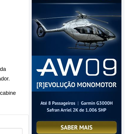
 da
ador.
 cabine