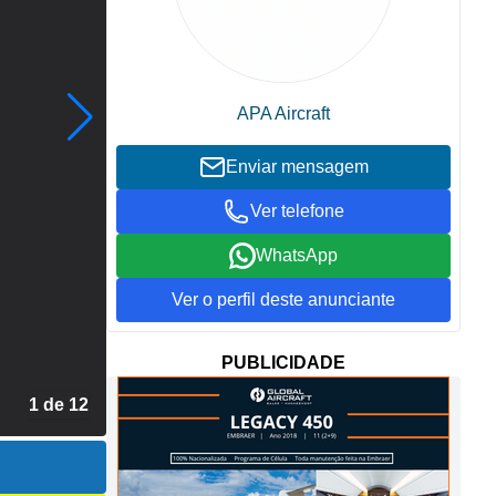
APA Aircraft
Enviar mensagem
Ver telefone
WhatsApp
Ver o perfil deste anunciante
PUBLICIDADE
1 de 12