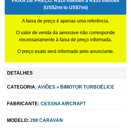
FAIXA DE PREÇO:
R$10 milhões a R$35 milhões
(US$2mi to US$7mi)
A faixa de preço é apenas uma referência.
O valor de venda da aeronave não corresponde
necessariamente à faixa de preço informada.
O preço exato será informado pelo anunciante.
DETALHES
CATEGORIA:
AVIÕES
»
BIMOTOR TURBOÉLICE
FABRICANTE:
CESSNA AIRCRAFT
MODELO:
208 CARAVAN