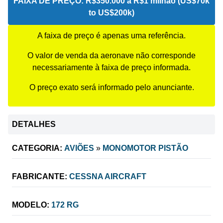
FAIXA DE PREÇO:
R$350.000 a R$1 milhão (US$70k
to US$200k)
A faixa de preço é apenas uma referência.
O valor de venda da aeronave não corresponde
necessariamente à faixa de preço informada.
O preço exato será informado pelo anunciante.
DETALHES
CATEGORIA:
AVIÕES
»
MONOMOTOR PISTÃO
FABRICANTE:
CESSNA AIRCRAFT
MODELO:
172 RG