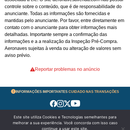
controle sobre o conteúdo, que é de responsabilidade do
anunciante. Todas as informações são fornecidas e
mantidas pelo anunciante. Por favor, entre diretamente em
contato com o anunciante para obter informações mais
detalhadas. Importante sempre a confirmação das
informações e a a realização da Inspeção Pré-Compra.
Aeronaves sujeitas à venda ou alteração de valores sem
aviso prévio.
Reportar problemas no anúncio
INFORMAÇÕES IMPORTANTES
CUIDADO NAS TRANSAÇÕES
Este site utiliza Cookies e Tecnologias semelhantes para
Termos de Uso
melhorar a sua experiência. Você concorda com isso caso
© 2026 aeronavesavenda.com | Todos os Direitos
continue a usar este site.