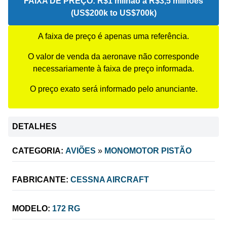
FAIXA DE PREÇO:
R$1 milhão a R$3,5 milhões
(US$200k to US$700k)
A faixa de preço é apenas uma referência.
O valor de venda da aeronave não corresponde
necessariamente à faixa de preço informada.
O preço exato será informado pelo anunciante.
DETALHES
CATEGORIA:
AVIÕES
»
MONOMOTOR PISTÃO
FABRICANTE:
CESSNA AIRCRAFT
MODELO:
172 RG