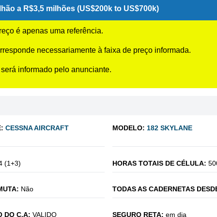
hão a R$3,5 milhões (US$200k to US$700k)
preço é apenas uma referência.
rresponde necessariamente à faixa de preço informada.
 será informado pelo anunciante.
:
CESSNA AIRCRAFT
MODELO:
182 SKYLANE
4 (1+3)
HORAS TOTAIS DE CÉLULA:
50
MUTA:
Não
TODAS AS CADERNETAS DESD
 DO C.A:
VALIDO
SEGURO RETA:
em dia