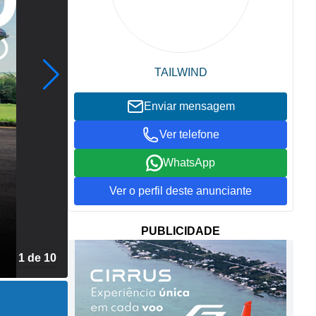
TAILWIND
Enviar mensagem
Ver telefone
WhatsApp
Ver o perfil deste anunciante
PUBLICIDADE
1 de 10