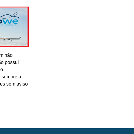
om não
ão possui
lo
e sempre a
res sem aviso