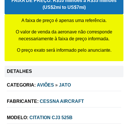
FAIXA DE PREÇO:
R$10 milhões a R$35 milhões
(US$2mi to US$7mi)
A faixa de preço é apenas uma referência.
O valor de venda da aeronave não corresponde
necessariamente à faixa de preço informada.
O preço exato será informado pelo anunciante.
DETALHES
CATEGORIA:
AVIÕES
»
JATO
FABRICANTE:
CESSNA AIRCRAFT
MODELO:
CITATION CJ3 525B