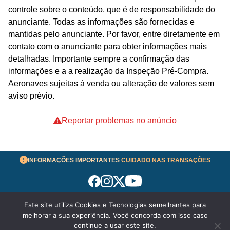
controle sobre o conteúdo, que é de responsabilidade do
anunciante. Todas as informações são fornecidas e
mantidas pelo anunciante. Por favor, entre diretamente em
contato com o anunciante para obter informações mais
detalhadas. Importante sempre a confirmação das
informações e a a realização da Inspeção Pré-Compra.
Aeronaves sujeitas à venda ou alteração de valores sem
aviso prévio.
Reportar problemas no anúncio
INFORMAÇÕES IMPORTANTES
CUIDADO NAS TRANSAÇÕES
Este site utiliza Cookies e Tecnologias semelhantes para
Termos de Uso
melhorar a sua experiência. Você concorda com isso caso
© 2026 aeronavesavenda.com | Todos os Direitos
continue a usar este site.