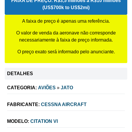
FAIXA DE PREÇO:
R$3,5 milhões a R$10 milhões
(US$700k to US$2mi)
A faixa de preço é apenas uma referência.
O valor de venda da aeronave não corresponde
necessariamente à faixa de preço informada.
O preço exato será informado pelo anunciante.
DETALHES
CATEGORIA:
AVIÕES
»
JATO
FABRICANTE:
CESSNA AIRCRAFT
MODELO:
CITATION VI