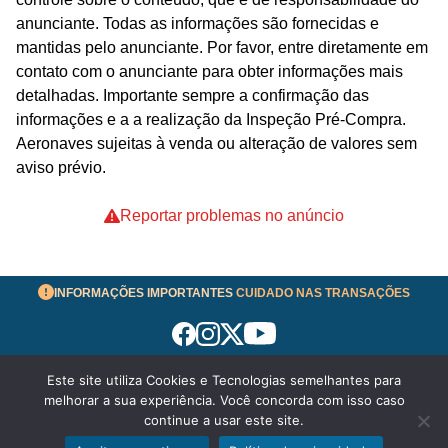
anunciante. Todas as informações são fornecidas e
mantidas pelo anunciante. Por favor, entre diretamente em
contato com o anunciante para obter informações mais
detalhadas. Importante sempre a confirmação das
informações e a a realização da Inspeção Pré-Compra.
Aeronaves sujeitas à venda ou alteração de valores sem
aviso prévio.
Reportar problemas no anúncio
INFORMAÇÕES IMPORTANTES
CUIDADO NAS TRANSAÇÕES
Este site utiliza Cookies e Tecnologias semelhantes para
Termos de Uso
melhorar a sua experiência. Você concorda com isso caso
© 2026 aeronavesavenda.com | Todos os Direitos
continue a usar este site.
Reservados!