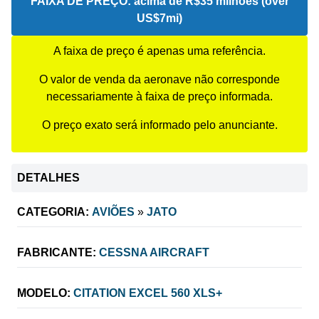
FAIXA DE PREÇO:
acima de R$35 milhões (over
US$7mi)
A faixa de preço é apenas uma referência.
O valor de venda da aeronave não corresponde
necessariamente à faixa de preço informada.
O preço exato será informado pelo anunciante.
DETALHES
CATEGORIA:
AVIÕES
»
JATO
FABRICANTE:
CESSNA AIRCRAFT
MODELO:
CITATION EXCEL 560 XLS+