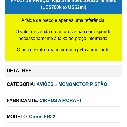
FAIXA DE PREÇO:
R$3,5 milhões a R$10 milhões
(US$700k to US$2mi)
A faixa de preço é apenas uma referência.
O valor de venda da aeronave não corresponde
necessariamente à faixa de preço informada.
O preço exato será informado pelo anunciante.
DETALHES
CATEGORIA:
AVIÕES
»
MONOMOTOR PISTÃO
FABRICANTE:
CIRRUS AIRCRAFT
MODELO:
Cirrus SR22