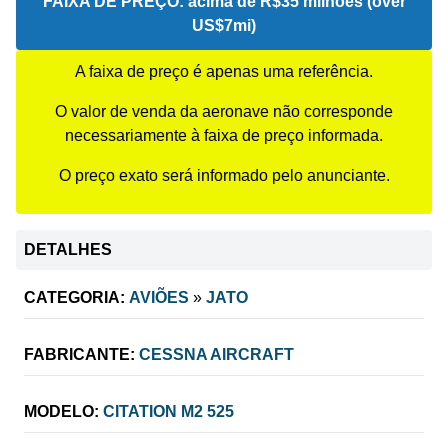
FAIXA DE PREÇO:
acima de R$35 milhões (over
US$7mi)
A faixa de preço é apenas uma referência.
O valor de venda da aeronave não corresponde
necessariamente à faixa de preço informada.
O preço exato será informado pelo anunciante.
DETALHES
CATEGORIA:
AVIÕES
»
JATO
FABRICANTE:
CESSNA AIRCRAFT
MODELO:
CITATION M2 525