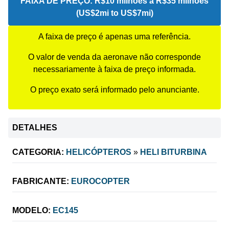
FAIXA DE PREÇO:
R$10 milhões a R$35 milhões
(US$2mi to US$7mi)
A faixa de preço é apenas uma referência.
O valor de venda da aeronave não corresponde
necessariamente à faixa de preço informada.
O preço exato será informado pelo anunciante.
DETALHES
CATEGORIA:
HELICÓPTEROS
»
HELI BITURBINA
FABRICANTE:
EUROCOPTER
MODELO:
EC145