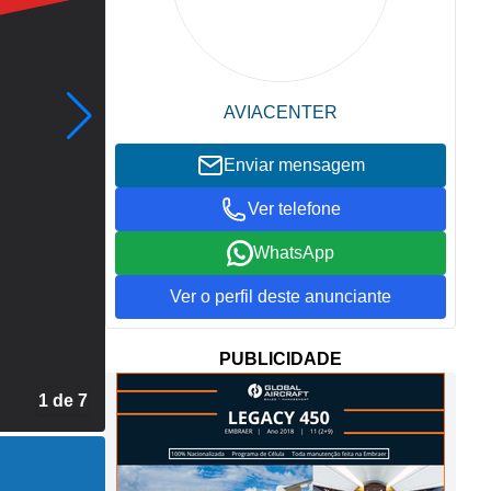
AVIACENTER
Enviar mensagem
Ver telefone
WhatsApp
Ver o perfil deste anunciante
PUBLICIDADE
1 de 7