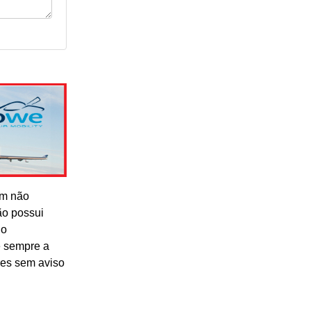
om não
ão possui
lo
e sempre a
res sem aviso