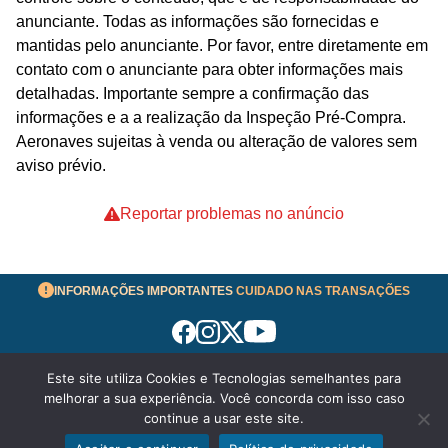
anunciante. Todas as informações são fornecidas e
mantidas pelo anunciante. Por favor, entre diretamente em
contato com o anunciante para obter informações mais
detalhadas. Importante sempre a confirmação das
informações e a a realização da Inspeção Pré-Compra.
Aeronaves sujeitas à venda ou alteração de valores sem
aviso prévio.
Reportar problemas no anúncio
INFORMAÇÕES IMPORTANTES
CUIDADO NAS TRANSAÇÕES
Este site utiliza Cookies e Tecnologias semelhantes para
Termos de Uso
melhorar a sua experiência. Você concorda com isso caso
© 2026 aeronavesavenda.com | Todos os Direitos
continue a usar este site.
Reservados!