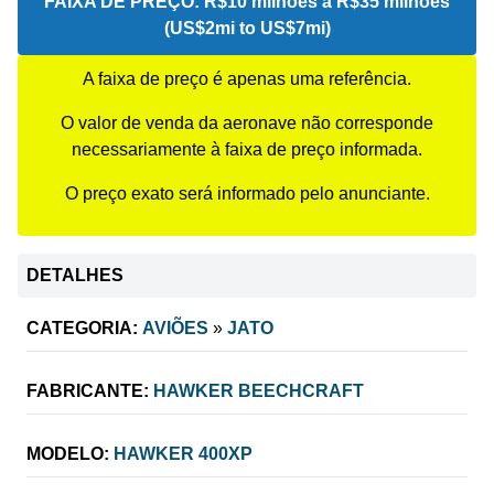
FAIXA DE PREÇO:
R$10 milhões a R$35 milhões
(US$2mi to US$7mi)
A faixa de preço é apenas uma referência.
O valor de venda da aeronave não corresponde
necessariamente à faixa de preço informada.
O preço exato será informado pelo anunciante.
DETALHES
CATEGORIA:
AVIÕES
»
JATO
FABRICANTE:
HAWKER BEECHCRAFT
MODELO:
HAWKER 400XP