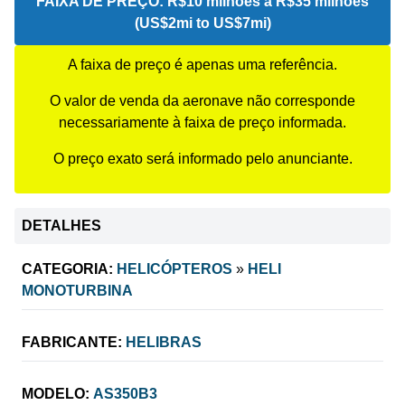
FAIXA DE PREÇO:
R$10 milhões a R$35 milhões
(US$2mi to US$7mi)
A faixa de preço é apenas uma referência.
O valor de venda da aeronave não corresponde
necessariamente à faixa de preço informada.
O preço exato será informado pelo anunciante.
DETALHES
CATEGORIA:
HELICÓPTEROS
»
HELI
MONOTURBINA
FABRICANTE:
HELIBRAS
MODELO:
AS350B3