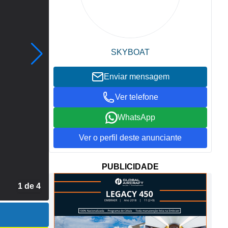
SKYBOAT
Enviar mensagem
Ver telefone
WhatsApp
Ver o perfil deste anunciante
PUBLICIDADE
2 de 4