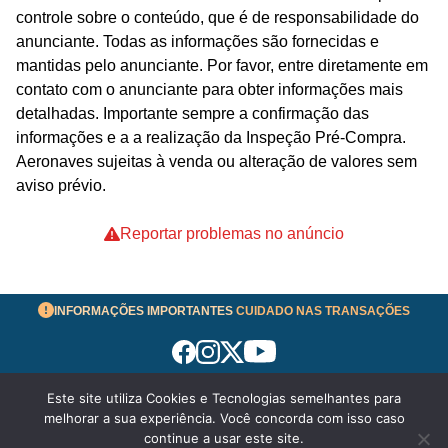
controle sobre o conteúdo, que é de responsabilidade do
anunciante. Todas as informações são fornecidas e
mantidas pelo anunciante. Por favor, entre diretamente em
contato com o anunciante para obter informações mais
detalhadas. Importante sempre a confirmação das
informações e a a realização da Inspeção Pré-Compra.
Aeronaves sujeitas à venda ou alteração de valores sem
aviso prévio.
Reportar problemas no anúncio
INFORMAÇÕES IMPORTANTES
CUIDADO NAS TRANSAÇÕES
Este site utiliza Cookies e Tecnologias semelhantes para
Termos de Uso
melhorar a sua experiência. Você concorda com isso caso
© 2026 aeronavesavenda.com | Todos os Direitos
continue a usar este site.