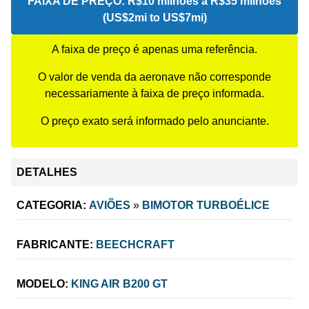
FAIXA DE PREÇO:
R$10 milhões a R$35 milhões
(US$2mi to US$7mi)
A faixa de preço é apenas uma referência.
O valor de venda da aeronave não corresponde
necessariamente à faixa de preço informada.
O preço exato será informado pelo anunciante.
DETALHES
CATEGORIA:
AVIÕES
»
BIMOTOR TURBOÉLICE
FABRICANTE:
BEECHCRAFT
MODELO:
KING AIR B200 GT