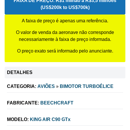
FAIXA DE PREÇO:
R$1 milhão a R$3,5 milhões
(US$200k to US$700k)
A faixa de preço é apenas uma referência.
O valor de venda da aeronave não corresponde
necessariamente à faixa de preço informada.
O preço exato será informado pelo anunciante.
DETALHES
CATEGORIA:
AVIÕES
»
BIMOTOR TURBOÉLICE
FABRICANTE:
BEECHCRAFT
MODELO:
KING AIR C90 GTx