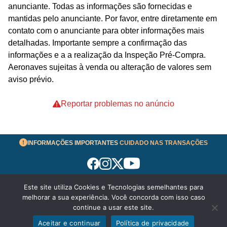
anunciante. Todas as informações são fornecidas e
mantidas pelo anunciante. Por favor, entre diretamente em
contato com o anunciante para obter informações mais
detalhadas. Importante sempre a confirmação das
informações e a a realização da Inspeção Pré-Compra.
Aeronaves sujeitas à venda ou alteração de valores sem
aviso prévio.
Reportar problemas no anúncio
INFORMAÇÕES IMPORTANTES
CUIDADO NAS TRANSAÇÕES
Este site utiliza Cookies e Tecnologias semelhantes para
Termos de Uso
melhorar a sua experiência. Você concorda com isso caso
© 2026 aeronavesavenda.com | Todos os Direitos
continue a usar este site.
Reservados!
Aceitar e continuar
Política de privacidade
Enviar mensagem
Política de Privacidade