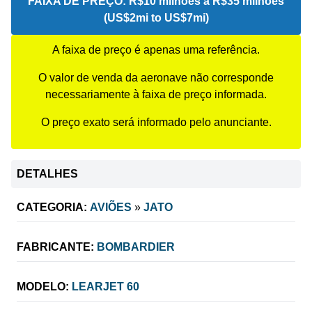
FAIXA DE PREÇO:
R$10 milhões a R$35 milhões
(US$2mi to US$7mi)
A faixa de preço é apenas uma referência.
O valor de venda da aeronave não corresponde
necessariamente à faixa de preço informada.
O preço exato será informado pelo anunciante.
DETALHES
CATEGORIA:
AVIÕES
»
JATO
FABRICANTE:
BOMBARDIER
MODELO:
LEARJET 60