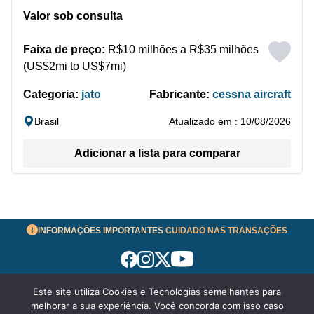
Valor sob consulta
Faixa de preço:
R$10 milhões a R$35 milhões
(US$2mi to US$7mi)
Categoria:
jato
Fabricante:
cessna aircraft
Brasil
Atualizado em : 10/08/2026
Adicionar a lista para comparar
INFORMAÇÕES IMPORTANTES
CUIDADO NAS TRANSAÇÕES
Este site utiliza Cookies e Tecnologias semelhantes para
Termos de Uso
melhorar a sua experiência. Você concorda com isso caso
© 2026 aeronavesavenda.com | Todos os Direitos