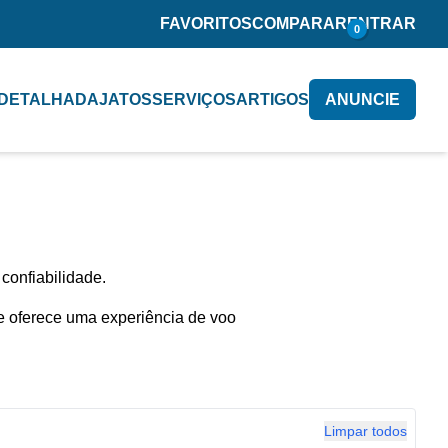
FAVORITOS
COMPARAR
ENTRAR
0
 DETALHADA
JATOS
SERVIÇOS
ARTIGOS
ANUNCIE
confiabilidade.
e oferece uma experiência de voo
Limpar todos