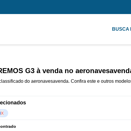
BUSCA
REMOS G3 à venda no aeronavesavend
assificado do aeronavesavenda. Confira este e outros modelos
elecionados
3
X
contrado