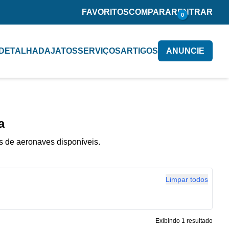
FAVORITOS
COMPARAR
ENTRAR
0
 DETALHADA
JATOS
SERVIÇOS
ARTIGOS
ANUNCIE
a
 de aeronaves disponíveis.
Limpar todos
Exibindo 1 resultado