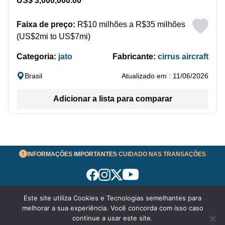
US$ 3,000,000.00
Faixa de preço:
R$10 milhões a R$35 milhões
(US$2mi to US$7mi)
Categoria:
jato
Fabricante:
cirrus aircraft
Brasil
Atualizado em : 11/06/2026
Adicionar a lista para comparar
INFORMAÇÕES IMPORTANTES
CUIDADO NAS TRANSAÇÕES
Este site utiliza Cookies e Tecnologias semelhantes para
Termos de Uso
melhorar a sua experiência. Você concorda com isso caso
© 2026 aeronavesavenda.com | Todos os Direitos
continue a usar este site.
Reservados!