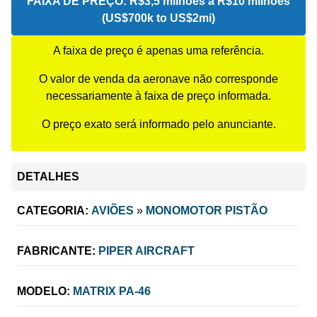
FAIXA DE PREÇO:
R$3,5 milhões a R$10 milhões
(US$700k to US$2mi)
A faixa de preço é apenas uma referência.
O valor de venda da aeronave não corresponde
necessariamente à faixa de preço informada.
O preço exato será informado pelo anunciante.
DETALHES
CATEGORIA:
AVIÕES
»
MONOMOTOR PISTÃO
FABRICANTE:
PIPER AIRCRAFT
MODELO:
MATRIX PA-46