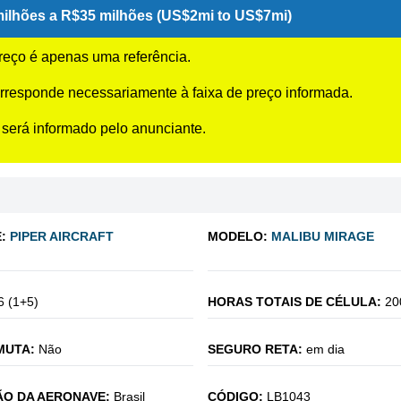
ilhões a R$35 milhões (US$2mi to US$7mi)
preço é apenas uma referência.
rresponde necessariamente à faixa de preço informada.
 será informado pelo anunciante.
:
PIPER AIRCRAFT
MODELO:
MALIBU MIRAGE
6 (1+5)
HORAS TOTAIS DE CÉLULA:
20
MUTA:
Não
SEGURO RETA:
em dia
O DA AERONAVE:
Brasil
CÓDIGO:
LB1043