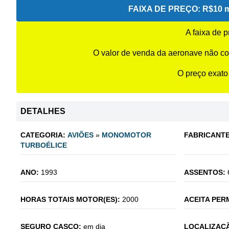
FAIXA DE PREÇO:
R$10 m
A faixa de 
O valor de venda da aeronave não co
O preço exato
DETALHES
CATEGORIA:
AVIÕES
»
MONOMOTOR
FABRICANTE
TURBOÉLICE
ANO:
1993
ASSENTOS:
HORAS TOTAIS MOTOR(ES):
2000
ACEITA PER
SEGURO CASCO:
em dia
LOCALIZAÇÃ