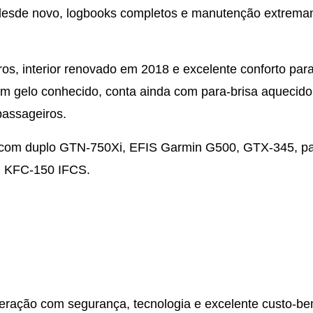
o desde novo, logbooks completos e manutenção extrem
ros, interior renovado em 2018 e excelente conforto par
 em gelo conhecido, conta ainda com para-brisa aquecido
passageiros.
n com duplo GTN-750Xi, EFIS Garmin G500, GTX-345, pa
g KFC-150 IFCS.
eração com segurança, tecnologia e excelente custo-be