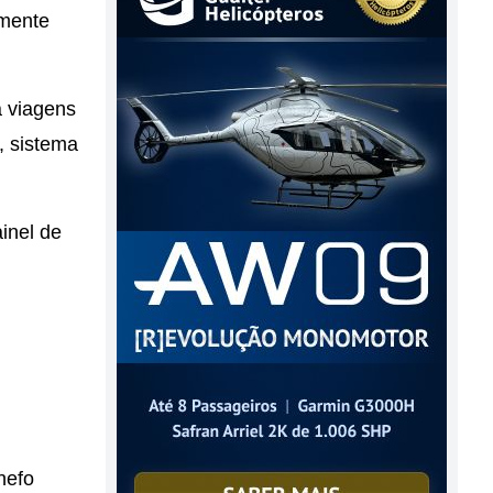
amente
a viagens
, sistema
inel de
nefo