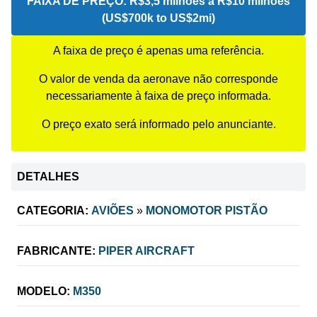
FAIXA DE PREÇO:
R$3,5 milhões a R$10 milhões
(US$700k to US$2mi)
A faixa de preço é apenas uma referência.
O valor de venda da aeronave não corresponde
necessariamente à faixa de preço informada.
O preço exato será informado pelo anunciante.
DETALHES
CATEGORIA:
AVIÕES
»
MONOMOTOR PISTÃO
FABRICANTE:
PIPER AIRCRAFT
MODELO:
M350