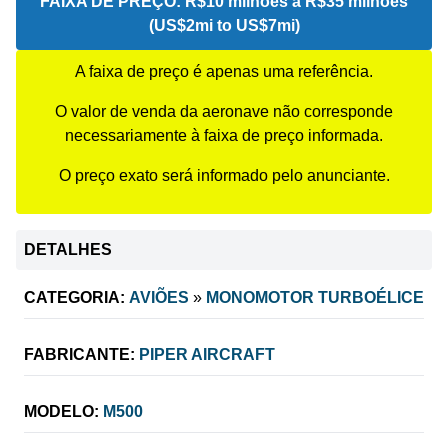
FAIXA DE PREÇO:
R$10 milhões a R$35 milhões
(US$2mi to US$7mi)
A faixa de preço é apenas uma referência.
O valor de venda da aeronave não corresponde
necessariamente à faixa de preço informada.
O preço exato será informado pelo anunciante.
DETALHES
CATEGORIA:
AVIÕES
»
MONOMOTOR TURBOÉLICE
FABRICANTE:
PIPER AIRCRAFT
MODELO:
M500