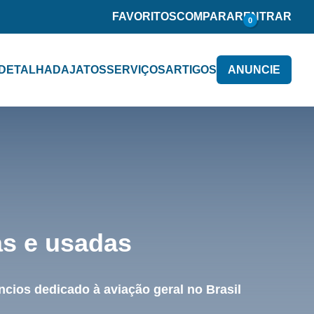
FAVORITOS
COMPARAR
ENTRAR
0
 DETALHADA
JATOS
SERVIÇOS
ARTIGOS
ANUNCIE
as e usadas
cios dedicado à aviação geral no Brasil