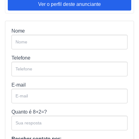
Ver o perfil deste anunciante
Nome
Telefone
E-mail
Quanto é
8+2=?
Receber contato por: