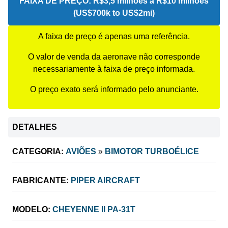
FAIXA DE PREÇO:
R$3,5 milhões a R$10 milhões
(US$700k to US$2mi)
A faixa de preço é apenas uma referência.
O valor de venda da aeronave não corresponde
necessariamente à faixa de preço informada.
O preço exato será informado pelo anunciante.
DETALHES
CATEGORIA:
AVIÕES
»
BIMOTOR TURBOÉLICE
FABRICANTE:
PIPER AIRCRAFT
MODELO:
CHEYENNE II PA-31T