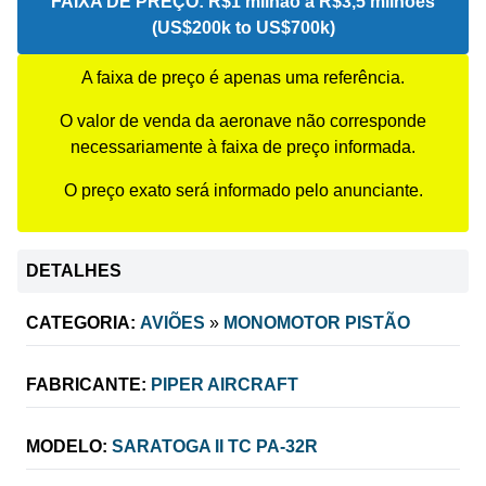
FAIXA DE PREÇO:
R$1 milhão a R$3,5 milhões
(US$200k to US$700k)
A faixa de preço é apenas uma referência.
O valor de venda da aeronave não corresponde
necessariamente à faixa de preço informada.
O preço exato será informado pelo anunciante.
DETALHES
CATEGORIA:
AVIÕES
»
MONOMOTOR PISTÃO
FABRICANTE:
PIPER AIRCRAFT
MODELO:
SARATOGA II TC PA-32R