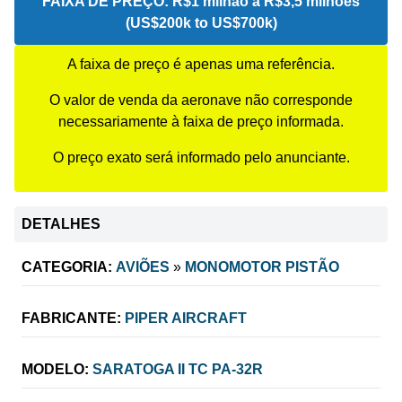
FAIXA DE PREÇO:
R$1 milhão a R$3,5 milhões
(US$200k to US$700k)
A faixa de preço é apenas uma referência.
O valor de venda da aeronave não corresponde
necessariamente à faixa de preço informada.
O preço exato será informado pelo anunciante.
DETALHES
CATEGORIA:
AVIÕES
»
MONOMOTOR PISTÃO
FABRICANTE:
PIPER AIRCRAFT
MODELO:
SARATOGA II TC PA-32R