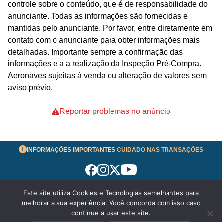
controle sobre o conteúdo, que é de responsabilidade do
anunciante. Todas as informações são fornecidas e
mantidas pelo anunciante. Por favor, entre diretamente em
contato com o anunciante para obter informações mais
detalhadas. Importante sempre a confirmação das
informações e a a realização da Inspeção Pré-Compra.
Aeronaves sujeitas à venda ou alteração de valores sem
aviso prévio.
Reportar problemas no anúncio
INFORMAÇÕES IMPORTANTES
CUIDADO NAS TRANSAÇÕES
Este site utiliza Cookies e Tecnologias semelhantes para
Termos de Uso
melhorar a sua experiência. Você concorda com isso caso
© 2026 aeronavesavenda.com | Todos os Direitos
continue a usar este site.
Reservados!