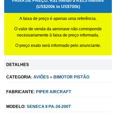
FAIXA DE PREÇO:
R$1 milhão a R$3,5 milhões
(US$200k to US$700k)
A faixa de preço é apenas uma referência.
O valor de venda da aeronave não corresponde
necessariamente à faixa de preço informada.
O preço exato será informado pelo anunciante.
DETALHES
CATEGORIA:
AVIÕES
»
BIMOTOR PISTÃO
FABRICANTE:
PIPER AIRCRAFT
MODELO:
SENECA II PA-34-200T