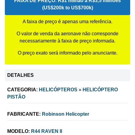
FAIXA DE PREÇO:
R$1 milhão a R$3,5 milhões
(US$200k to US$700k)
A faixa de preço é apenas uma referência.
O valor de venda da aeronave não corresponde
necessariamente à faixa de preço informada.
O preço exato será informado pelo anunciante.
DETALHES
CATEGORIA:
HELICÓPTEROS
»
HELICÓPTERO
PISTÃO
FABRICANTE:
Robinson Helicopter
MODELO:
R44 RAVEN II