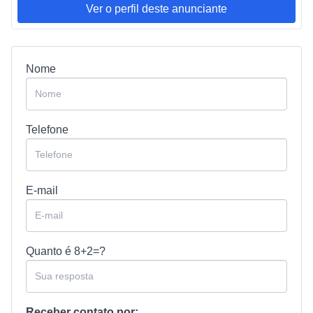
Ver o perfil deste anunciante
Nome
Telefone
E-mail
Quanto é
8+2=?
Receber contato por: