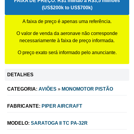
FAIXA DE PREÇO:
R$1 milhão a R$3,5 milhões
(US$200k to US$700k)
A faixa de preço é apenas uma referência.
O valor de venda da aeronave não corresponde
necessariamente à faixa de preço informada.
O preço exato será informado pelo anunciante.
DETALHES
CATEGORIA:
AVIÕES
»
MONOMOTOR PISTÃO
FABRICANTE:
PIPER AIRCRAFT
MODELO:
SARATOGA II TC PA-32R